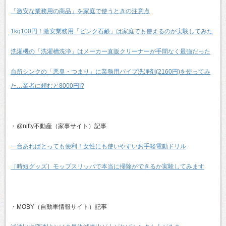
「激安な業務用の商品」を家庭で使うときの注意点
1kg100円！激安業務用「ピンク石鹸」は家庭でも使えるのか実験してみた
洗濯機の「洗濯槽洗浄」はメーカー直販クリーナーが手間なく最強だった
台所シンクの「悪臭・つまり」に業務用パイプ洗浄剤(2160円)を使ってみ
た…業者に頼むと8000円!?
・@nifty不動産（家事サイト）記事
一台あればとっても便利！女性にも使いやすいお手軽電動ドリル
［時短グッズ］モップスリッパで本当に掃除ができるか実験してみます
・MOBY（自動車情報サイト）記事