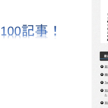
最
愛
機
T
実
た
実