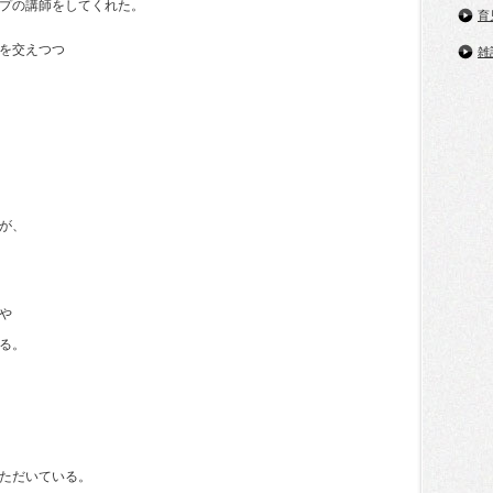
プの講師をしてくれた。
育
を交えつつ
雑
が、
や
る。
ただいている。