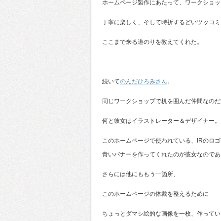
ホームページ製作にあたって、ワークショッ
丁寧に楽しく、そして時折するどいツッコミ
ここまで来る道のりを教えてくれた。
続いて
のんだひろみさん
。
同じワークショップで机を囲んだ仲間なのだ
何と彼女はイラストレーター＆デザイナー。
このホームページで使われている、IRのロゴ
青いバナーを作ってくれたのが彼女なのであ
さらには他にももう一箇所、
このホームページの体裁を整えるために
ちょっとダマシ絵的な画像を一枚、作ってい