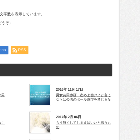
文字数を表示しています。
どうぞ）
ena
RSS
2016年 11月 17日
い男
男女共同参画 産めよ働けよと言う
ならば公園のボール遊びを禁じるな
2017年 2月 06日
る！
もう無くしてしまえばいいと思うも
の