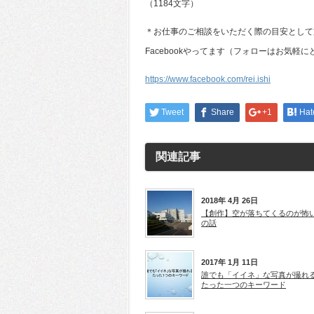
（1184文字）
＊お仕事のご相談をいただく際の目安として
Facebookやってます（フォローはお気軽に
https://www.facebook.com/rei.ishi
Tweet
Share
+1
Hat
関連記事
2018年 4月 26日
【創作】空が落ちてくるのが怖
の話
2017年 1月 11日
誰でも「イイネ」な写真が撮れ
たった一つのキーワード