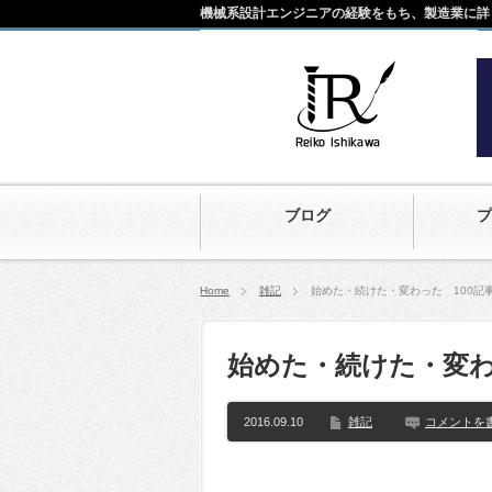
機械系設計エンジニアの経験をもち、製造業に詳
ブログ
プ
Home
雑記
始めた・続けた・変わった 100記
始めた・続けた・変わ
2016.09.10
雑記
コメントを