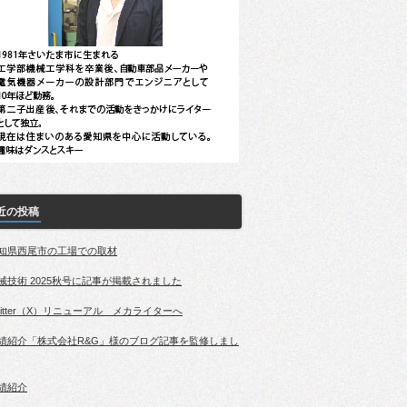
近の投稿
知県西尾市の工場での取材
械技術 2025秋号に記事が掲載されました
witter（X）リニューアル メカライターへ
績紹介「株式会社R&G」様のブログ記事を監修しまし
績紹介