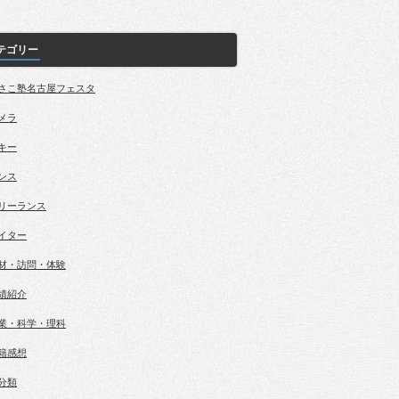
テゴリー
さこ塾名古屋フェスタ
メラ
キー
ンス
リーランス
イター
材・訪問・体験
績紹介
業・科学・理科
籍感想
分類