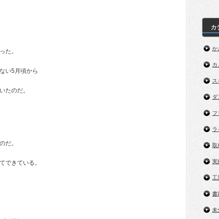
カ
か
った。
カ
ない5月頃から
ス
いたのだ。
ダ
フ
ラ
のだ。
取
実
てできている。
工
書
未