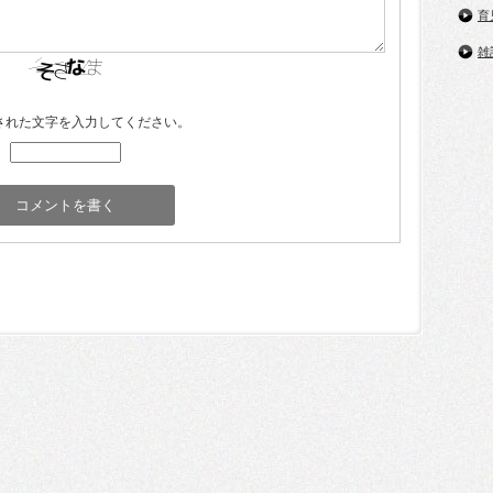
育
雑
された文字を入力してください。