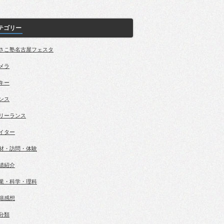
テゴリー
さこ塾名古屋フェスタ
メラ
キー
ンス
リーランス
イター
材・訪問・体験
績紹介
業・科学・理科
籍感想
分類