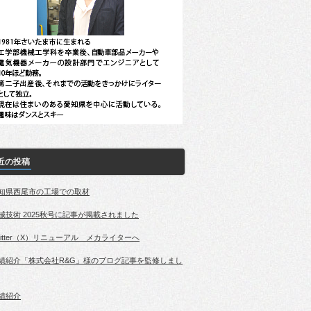
近の投稿
知県西尾市の工場での取材
械技術 2025秋号に記事が掲載されました
witter（X）リニューアル メカライターへ
績紹介「株式会社R&G」様のブログ記事を監修しまし
績紹介