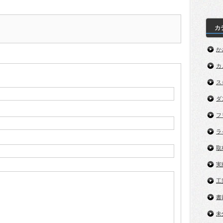
カ
か
カ
ス
ダ
フ
ラ
取
実
工
書
未