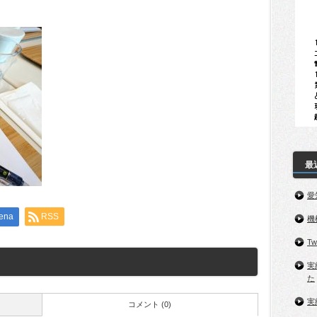
最
愛
ena
RSS
機
T
実
た
実
コメント (0)