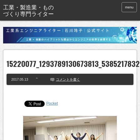
menu
15220077_1293789130673813_538521783
2017.05.13
コメントを書く
Pocket