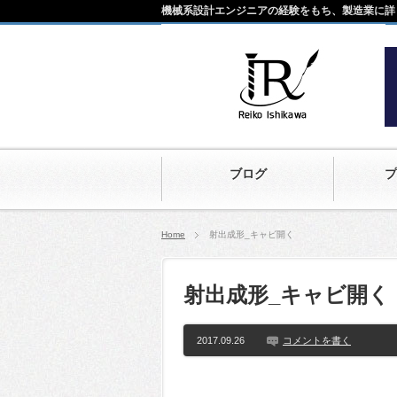
機械系設計エンジニアの経験をもち、製造業に詳
ブログ
プ
Home
射出成形_キャビ開く
射出成形_キャビ開く
2017.09.26
コメントを書く