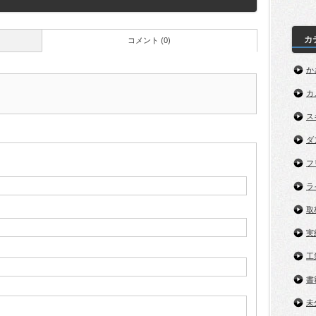
カ
コメント (0)
か
カ
ス
ダ
フ
ラ
取
実
工
書
未