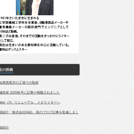
近の投稿
知県西尾市の工場での取材
械技術 2025秋号に記事が掲載されました
witter（X）リニューアル メカライターへ
績紹介「株式会社R&G」様のブログ記事を監修しまし
績紹介