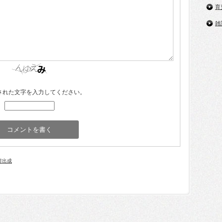
育
雑
された文字を入力してください。
射出成