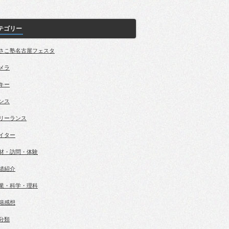
テゴリー
さこ塾名古屋フェスタ
メラ
キー
ンス
リーランス
イター
材・訪問・体験
績紹介
業・科学・理科
籍感想
分類