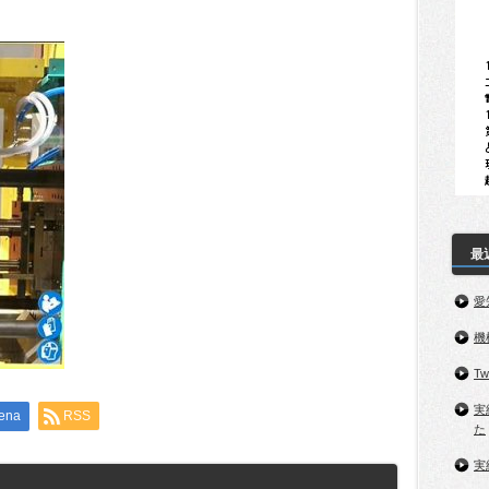
最
愛
機
T
実
ena
RSS
た
実